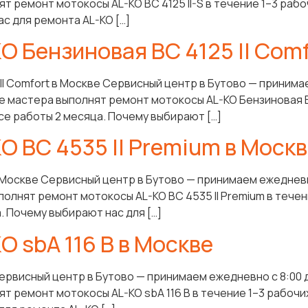
т ремонт мотокосы AL-KO BC 4125 II-S в течение 1–3 рабо
с для ремонта AL-KO […]
 Бензиновая BC 4125 II Comf
II Comfort в Москве Сервисный центр в Бутово — принима
е мастера выполнят ремонт мотокосы AL-KO Бензиновая BC 
все работы 2 месяца. Почему выбирают […]
O BC 4535 II Premium в Моск
в Москве Сервисный центр в Бутово — принимаем ежедневн
полнят ремонт мотокосы AL-KO BC 4535 II Premium в течен
. Почему выбирают нас для […]
 sbA 116 B в Москве
Сервисный центр в Бутово — принимаем ежедневно с 8:00 
т ремонт мотокосы AL-KO sbA 116 B в течение 1–3 рабочих