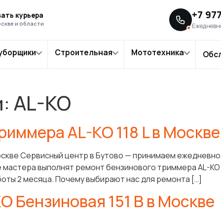
+7 97
ать курьера
скве и области
Ежедневно
уборщики
Строительная
Мототехника
Обс
и:
AL-KO
риммера AL-KO 118 L в Москве
оскве Сервисный центр в Бутово — принимаем ежедневно 
 мастера выполнят ремонт бензинового триммера AL-KO 11
боты 2 месяца. Почему выбирают нас для ремонта […]
O Бензиновая 151 B в Москве