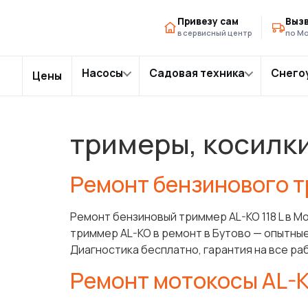
Главная
AL-KO
›
Привезу сам
Вызв
в сервисный центр
по Мо
Насосы
Садовая техника
Снего
Цены
тримеры, косилк
Ремонт бензинового т
Ремонт бензиновый триммер AL-KO 118 L в М
триммер AL-KO в ремонт в Бутово — опытные
Диагностика бесплатно, гарантия на все ра
Ремонт мотокосы AL-K