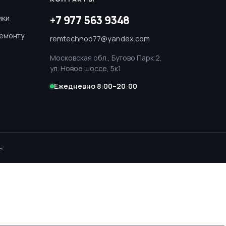
ики
+7 977 563 9348
ремонту
remtechnoo77@yandex.com
Московская обл., Бутово Парк 2,
ул. Новое шоссе, 5к1
Ежедневно 8:00–20:00
ь.