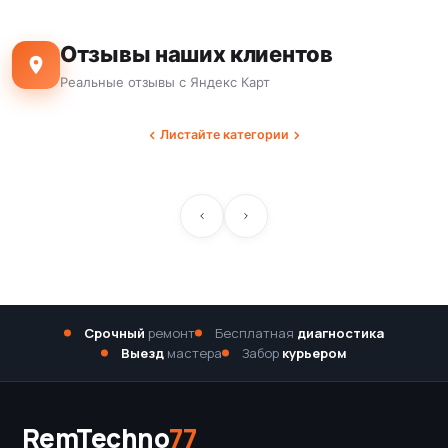
Отзывы наших клиентов
Реальные отзывы с Яндекс Карт
Листайте категории
Срочный
ремонт
Бесплатная
диагностика
Выезд
мастера
Забор
курьером
RemTechno
77