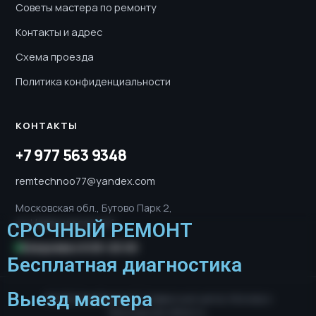
Советы мастера по ремонту
Контакты и адрес
Схема проезда
Политика конфиденциальности
КОНТАКТЫ
+7 977 563 9348
remtechnoo77@yandex.com
Московская обл., Бутово Парк 2,
ул. Новое шоссе, 5к1
СРОЧНЫЙ РЕМОНТ
Ежедневно 8:00–20:00
Бесплатная диагностика
Выезд мастера
© 2026 RemTechno77. Сервисный центр. Москва и
Московская область.