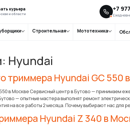
+7 97
ать курьера
скве и области
Ежедневно
уборщики
Строительная
Мототехника
Обс
и:
Hyundai
о триммера Hyundai GC 550 
550 в Москве Сервисный центр в Бутово — принимаем еже
Бутово — опытные мастера выполнят ремонт электрическо
нтия на все работы 2 месяца. Почему выбирают нас для ре
риммера Hyundai Z 340 в Мос