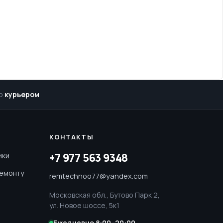
р
курьером
КОНТАКТЫ
ики
+7 977 563 9348
ремонту
remtechnoo77@yandex.com
Московская обл., Бутово Парк 2,
ул. Новое шоссе, 5к1
Ежедневно 8:00–20:00