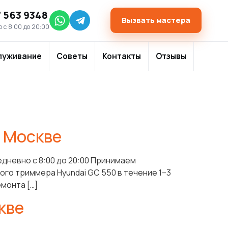
7 563 9348
Вызвать мастера
 с 8:00 до 20:00
луживание
Советы
Контакты
Отзывы
в Москве
дневно с 8:00 до 20:00 Принимаем
го триммера Hyundai GC 550 в течение 1–3
монта […]
кве