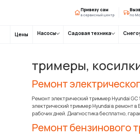
Главная
Hyundai
›
Привезу сам
Вызв
в сервисный центр
по Мо
Насосы
Садовая техника
Снего
Цены
Перейти
тримеры, косилк
к
содержимому
Ремонт электрическог
Ремонт электрический триммер Hyundai GC 
электрический триммер Hyundai в ремонт в 
рабочих дней. Диагностика бесплатно, гара
Ремонт бензинового т