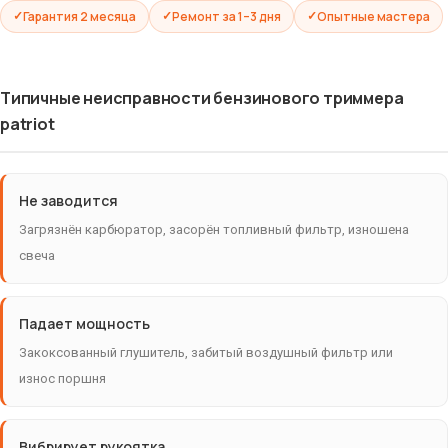
Гарантия 2 месяца
Ремонт за 1–3 дня
Опытные мастера
Типичные неисправности бензинового триммера
patriot
Не заводится
Загрязнён карбюратор, засорён топливный фильтр, изношена
свеча
Падает мощность
Закоксованный глушитель, забитый воздушный фильтр или
износ поршня
Вибрирует рукоятка