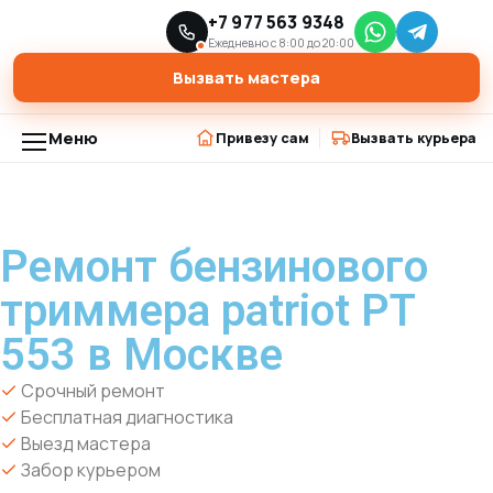
Главная
Модели триммеров
+7 977 563 9348
›
›
Ремонт бензинового триммера patriot PT 553 в Москве
Ежедневно с 8:00 до 20:00
Вызвать мастера
Меню
Привезу сам
Вызвать курьера
Ремонт бензинового
триммера patriot PT
553 в Москве
Срочный ремонт
Бесплатная диагностика
Выезд мастера
Забор курьером