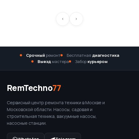
Срочный
ремонт
Бесплатная
диагностика
Выезд
мастера
Забор
курьером
RemTechno
77
Сервисный центр ремонта техники в Москве и
Московской области. Насосы, садовая и
строительная техника, вакуумные насосы,
насосные станции.