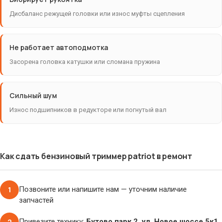
Дисбаланс режущей головки или износ муфты сцепления
Не работает автоподмотка
Засорена головка катушки или сломана пружина
Сильный шум
Износ подшипников в редукторе или погнутый вал
Как сдать бензиновый триммер patriot в ремонт
1
Позвоните или напишите нам — уточним наличие
запчастей
2
Привезите технику:
Бутово парк 2, ул. Новое шоссе 5к1