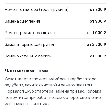
Ремонт стартера (трос, пружина)
от 700 ₽
Замена сцепления
от 900 ₽
Ремонт редуктора / штанги
от 1 000 ₽
Замена поршневой группы
от 2 500 ₽
Замена катушки с леской
от 500 ₽
Частые симптомы
Схватывает и глохнет: мембраны карбюратора
задубели, лечится чисткой и ремкомплектом.
Порвался шнур стартера: замена при вас. Головка
не крутится при работающем моторе: сцепление
или слизаны шлицы вала.