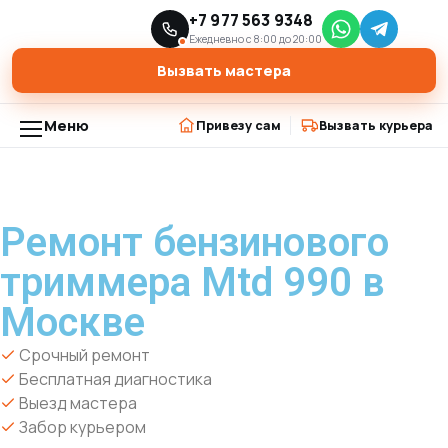
Главная
Модели триммеров
+7 977 563 9348
›
›
Ремонт бензинового триммера Mtd 990 в Москве
Ежедневно с 8:00 до 20:00
Вызвать мастера
Меню
Привезу сам
Вызвать курьера
Ремонт бензинового
триммера Mtd 990 в
Москве
Срочный ремонт
Бесплатная диагностика
Выезд мастера
Забор курьером