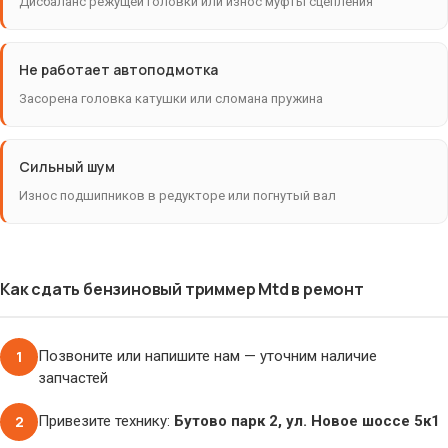
Дисбаланс режущей головки или износ муфты сцепления
Не работает автоподмотка
Засорена головка катушки или сломана пружина
Сильный шум
Износ подшипников в редукторе или погнутый вал
Как сдать бензиновый триммер Mtd в ремонт
1
Позвоните или напишите нам — уточним наличие
запчастей
2
Привезите технику:
Бутово парк 2, ул. Новое шоссе 5к1