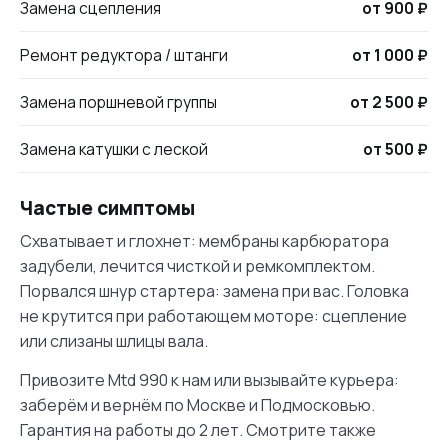
Замена сцепления
от 900 ₽
Ремонт редуктора / штанги
от 1 000 ₽
Замена поршневой группы
от 2 500 ₽
Замена катушки с леской
от 500 ₽
Частые симптомы
Схватывает и глохнет: мембраны карбюратора
задубели, лечится чисткой и ремкомплектом.
Порвался шнур стартера: замена при вас. Головка
не крутится при работающем моторе: сцепление
или слизаны шлицы вала.
Привозите Mtd 990 к нам или вызывайте курьера:
заберём и вернём по Москве и Подмосковью.
Гарантия на работы до 2 лет. Смотрите также