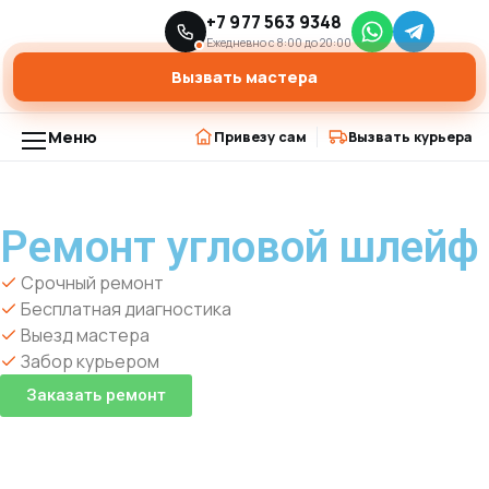
Главная
Ремонт строительной техники
Ремонт угловой шлейф
+7 977 563 9348
›
›
Ежедневно с 8:00 до 20:00
Вызвать мастера
Меню
Привезу сам
Вызвать курьера
Ремонт угловой шлейф
Срочный ремонт
Бесплатная диагностика
Выезд мастера
Забор курьером
Заказать ремонт