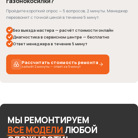
газонокосилки?
Пройдите короткий опрос — 5 вопросов, 2 минуты. Менеджер
перезвонит с точной ценой в течение 5 минут.
Без выезда мастера — расчёт стоимости онлайн
Диагностика в сервисном центре — бесплатно
Ответ менеджера в течение 5 минут
Рассчитать стоимость ремонта
займёт 2 минуты — ответ за 5 минут
1 / 5
МЫ
РЕМОНТИРУЕМ
Какую технику нужно отремонтировать?
ВСЕ
МОДЕЛИ
ЛЮБОЙ
Выберите подходящий вариант