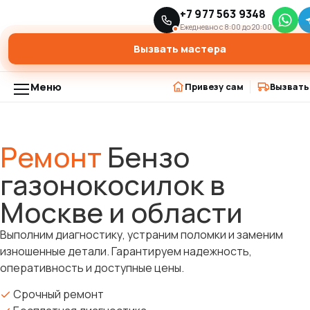
Главная
Ремонт бензо газонокосилок
+7 977 563 9348
›
Ежедневно с 8:00 до 20:00
Вызвать мастера
Меню
Привезу сам
Вызвать
Ремонт
Бензо
газонокосилок в
Москве и области
Выполним диагностику, устраним поломки и заменим
изношенные детали. Гарантируем надежность,
оперативность и доступные цены.
Срочный ремонт