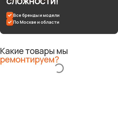
СЛОЖНОСТИ!
Минитрактор / Райдер
Все бренды и модели
Самоходная газонокосилка
По Москве и области
Ручная газонокосилка
Робот-газонокосилка
Какие товары мы
ремонтируем?