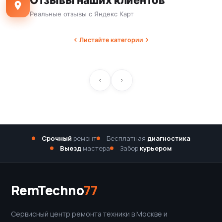
Реальные отзывы с Яндекс Карт
Листайте категории
Срочный
ремонт
Бесплатная
диагностика
Выезд
мастера
Забор
курьером
RemTechno
77
Сервисный центр ремонта техники в Москве и