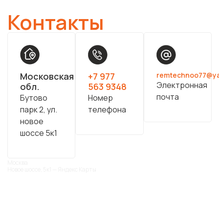
Контакты
Московская
+7 977
remtechnoo77@y
Электронная
обл.
563 9348
почта
Бутово
Номер
парк 2, ул.
телефона
новое
шоссе 5к1
Москва
Новое шоссе, 5к1 — Яндекс Карты