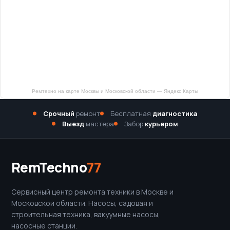
Ремтехно на карте Москвы и Московской области — Яндекс Карты
Срочный
ремонт
Бесплатная
диагностика
Выезд
мастера
Забор
курьером
RemTechno
77
Сервисный центр ремонта техники в Москве и
Московской области. Насосы, садовая и
строительная техника, вакуумные насосы,
насосные станции.