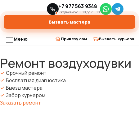
Главная
Ремонт садовой техники
Ремонт воздуходувки
+7 977 563 9348
›
›
Ежедневно с 8:00 до 20:00
Вызвать мастера
Меню
Привезу сам
Вызвать курьера
Ремонт воздуходувки
Перейти
к
Срочный ремонт
содержимому
Бесплатная диагностика
Выезд мастера
Забор курьером
Заказать ремонт