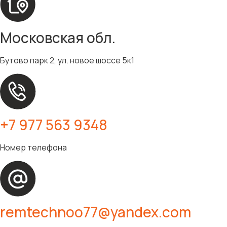
Ручная газонокосилка
Московская обл.
Робот-газонокосилка
Бутово парк 2, ул. новое шоссе 5к1
+7 977 563 9348
Номер телефона
remtechnoo77@yandex.com