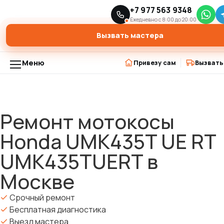
Главная
Модели триммеров
+7 977 563 9348
›
›
Ремонт мотокосы Honda UMK435T UE RT UMK435TUERT в Москве
Ежедневно с 8:00 до 20:00
Вызвать мастера
Меню
Привезу сам
Вызвать
Ремонт мотокосы
Honda UMK435T UE RT
UMK435TUERT в
Москве
Срочный ремонт
Бесплатная диагностика
Выезд мастера