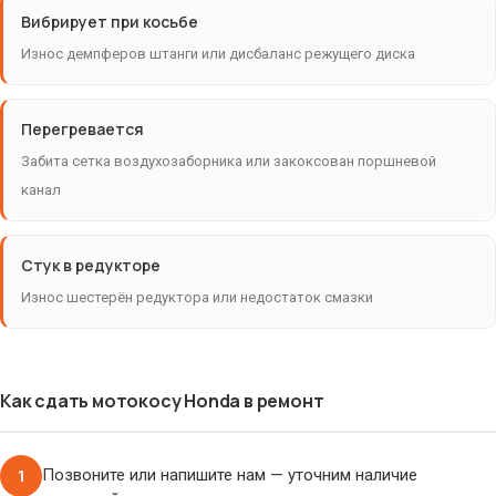
Вибрирует при косьбе
Износ демпферов штанги или дисбаланс режущего диска
Перегревается
Забита сетка воздухозаборника или закоксован поршневой
канал
Стук в редукторе
Износ шестерён редуктора или недостаток смазки
Как сдать мотокосу Honda в ремонт
1
Позвоните или напишите нам — уточним наличие