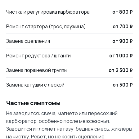
Чистка и регулировка карбюратора
от 800 ₽
Ремонт стартера (трос, пружина)
от 700 ₽
Замена сцепления
от 900 ₽
Ремонт редуктора / штанги
от 1 000 ₽
Замена поршневой группы
от 2 500 ₽
Замена катушки с леской
от 500 ₽
Частые симптомы
Не заводится: свеча, магнето или пересохший
карбюратор, особенно после межсезонья.
Заводится и глохнет на газу: бедная смесь, жиклёры
на чистку. Ревёт, но не косит: сцепление,