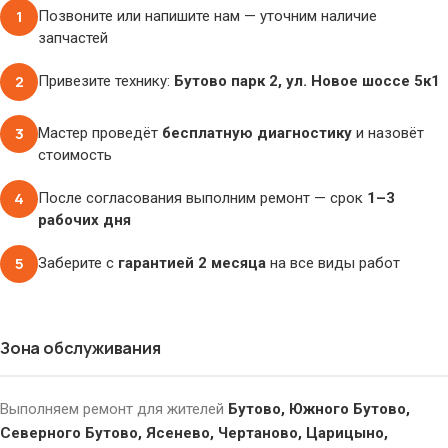
1
Позвоните или напишите нам — уточним наличие
запчастей
2
Привезите технику:
Бутово парк 2, ул. Новое шоссе 5к1
3
Мастер проведёт
бесплатную диагностику
и назовёт
стоимость
4
После согласования выполним ремонт — срок
1–3
рабочих дня
5
Заберите с
гарантией 2 месяца
на все виды работ
Зона обслуживания
Выполняем ремонт для жителей
Бутово, Южного Бутово,
Северного Бутово, Ясенево, Чертаново, Царицыно,