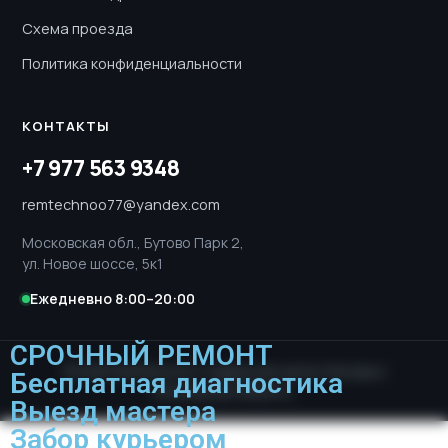
Схема проезда
Политика конфиденциальности
КОНТАКТЫ
+7 977 563 9348
remtechnoo77@yandex.com
Московская обл., Бутово Парк 2,
ул. Новое шоссе, 5к1
Ежедневно 8:00–20:00
СРОЧНЫЙ РЕМОНТ
© 2026 RemTechno77. Сервисный центр. Москва и
Бесплатная диагностика
Московская область.
Выезд мастера
Забор курьером