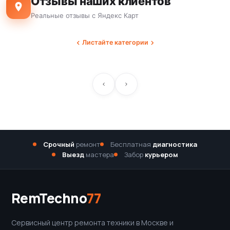
Отзывы наших клиентов
Реальные отзывы с Яндекс Карт
Листайте категории
Срочный
ремонт
Бесплатная
диагностика
Выезд
мастера
Забор
курьером
RemTechno
77
Сервисный центр ремонта техники в Москве и