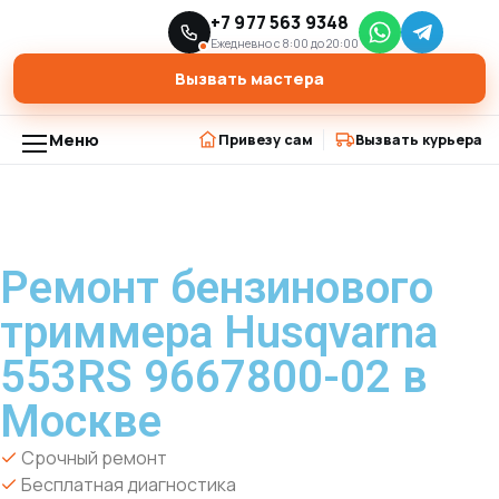
Главная
Модели триммеров
+7 977 563 9348
›
›
Ремонт бензинового триммера Husqvarna 553RS 9667800-02 в
Ежедневно с 8:00 до 20:00
Москве
Вызвать мастера
Меню
Привезу сам
Вызвать курьера
Ремонт бензинового
триммера Husqvarna
553RS 9667800-02 в
Москве
Срочный ремонт
Бесплатная диагностика