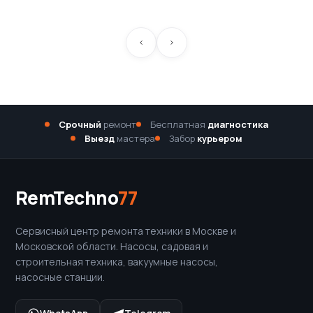
Срочный
ремонт
Бесплатная
диагностика
Выезд
мастера
Забор
курьером
RemTechno
77
Сервисный центр ремонта техники в Москве и
Московской области. Насосы, садовая и
строительная техника, вакуумные насосы,
насосные станции.