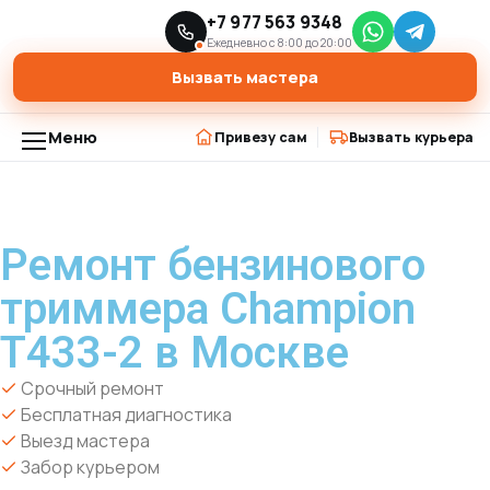
Главная
Модели триммеров
+7 977 563 9348
›
›
Ремонт бензинового триммера Champion T433-2 в Москве
Ежедневно с 8:00 до 20:00
Вызвать мастера
Меню
Привезу сам
Вызвать курьера
Ремонт бензинового
триммера Champion
T433-2 в Москве
Срочный ремонт
Бесплатная диагностика
Выезд мастера
Забор курьером