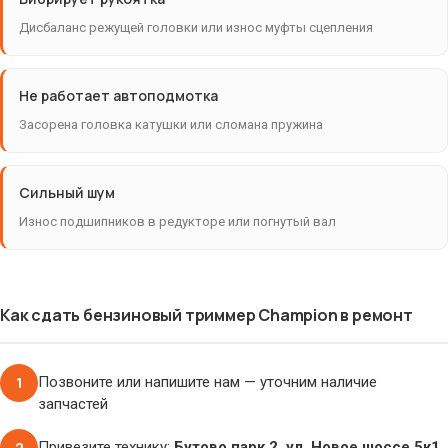
Дисбаланс режущей головки или износ муфты сцепления
Не работает автоподмотка
Засорена головка катушки или сломана пружина
Сильный шум
Износ подшипников в редукторе или погнутый вал
Как сдать бензиновый триммер Champion в ремонт
1
Позвоните или напишите нам — уточним наличие
запчастей
2
Привезите технику:
Бутово парк 2, ул. Новое шоссе 5к1