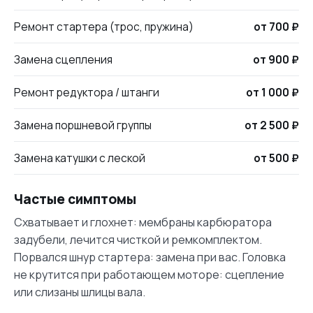
Ремонт стартера (трос, пружина)
от 700 ₽
Замена сцепления
от 900 ₽
Ремонт редуктора / штанги
от 1 000 ₽
Замена поршневой группы
от 2 500 ₽
Замена катушки с леской
от 500 ₽
Частые симптомы
Схватывает и глохнет: мембраны карбюратора
задубели, лечится чисткой и ремкомплектом.
Порвался шнур стартера: замена при вас. Головка
не крутится при работающем моторе: сцепление
или слизаны шлицы вала.