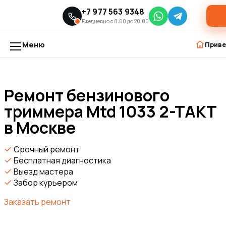
+7 977 563 9348
Главная
Модели триммеров
›
›
Ремонт бензинового триммера Mtd 1033 2-TAKT в Москве
Ежедневно с 8:00 до 20:00
Меню
Приве
Ремонт бензинового
Перейти
к
триммера Mtd 1033 2-TAKT
содержимому
в Москве
Срочный ремонт
Бесплатная диагностика
Выезд мастера
Забор курьером
Заказать ремонт