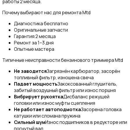
работы 2 месяца.
Почему выбирают нас для ремонта Mtd
Диагностика бесплатно
Оригинальные запчасти
Гарантия 2 месяца
Ремонт за 1–3 дня
Опытные мастера
Типичные неисправности бензинового триммера Mtd
Не заводится
Загрязнён карбюратор, засорён
топливный фильтр, изношена свеча
Падает мощность
Закоксованный глушитель,
забитый воздушный фильтр или износ поршня
Вибрирует рукоятка
Дисбаланс режущей
головки или износ муфты сцепления
Не работает автоподмотка
Засорена головка
катушки или сломана пружина
Сильный шум
Износ подшипников в редукторе или
погнутый вал