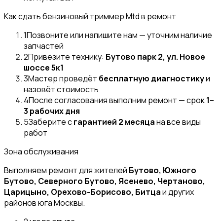
Как сдать бензиновый триммер Mtd в ремонт
1
Позвоните или напишите нам — уточним наличие
запчастей
2
Привезите технику:
Бутово парк 2, ул. Новое
шоссе 5к1
3
Мастер проведёт
бесплатную диагностику
и
назовёт стоимость
4
После согласования выполним ремонт — срок
1–
3 рабочих дня
5
Заберите с
гарантией 2 месяца
на все виды
работ
Зона обслуживания
Выполняем ремонт для жителей
Бутово, Южного
Бутово, Северного Бутово, Ясенево, Чертаново,
Царицыно, Орехово-Борисово, Битца
и других
районов юга Москвы.