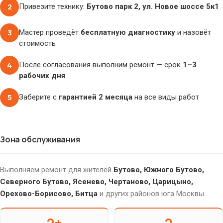
2
Привезите технику:
Бутово парк 2, ул. Новое шоссе 5к1
3
Мастер проведёт
бесплатную диагностику
и назовёт
стоимость
4
После согласования выполним ремонт — срок
1–3
рабочих дня
5
Заберите с
гарантией 2 месяца
на все виды работ
Зона обслуживания
Выполняем ремонт для жителей
Бутово, Южного Бутово,
Северного Бутово, Ясенево, Чертаново, Царицыно,
Орехово-Борисово, Битца
и других районов юга Москвы.
2+
2