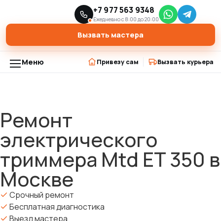
Главная
Модели триммеров
+7 977 563 9348
›
›
Ремонт электрического триммера Mtd ET 350 в Москве
Ежедневно с 8:00 до 20:00
Вызвать мастера
Меню
Привезу сам
Вызвать курьера
Ремонт
электрического
триммера Mtd ET 350 в
Москве
Срочный ремонт
Бесплатная диагностика
Выезд мастера