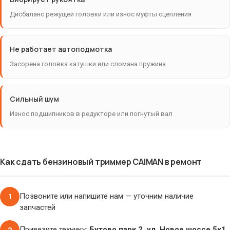
Дисбаланс режущей головки или износ муфты сцепления
Не работает автоподмотка
Засорена головка катушки или сломана пружина
Сильный шум
Износ подшипников в редукторе или погнутый вал
Как сдать бензиновый триммер CAIMAN в ремонт
1
Позвоните или напишите нам — уточним наличие
запчастей
2
Привезите технику:
Бутово парк 2, ул. Новое шоссе 5к1