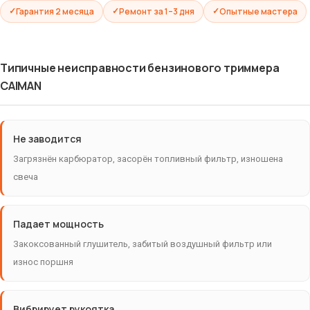
Гарантия 2 месяца
Ремонт за 1–3 дня
Опытные мастера
Типичные неисправности бензинового триммера
CAIMAN
Не заводится
Загрязнён карбюратор, засорён топливный фильтр, изношена
свеча
Падает мощность
Закоксованный глушитель, забитый воздушный фильтр или
износ поршня
Вибрирует рукоятка