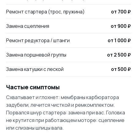
Ремонт стартера (трос, пружина)
от 700 ₽
Замена сцепления
от 900 ₽
Ремонт редуктора / штанги
от 1 000 ₽
Замена поршневой группы
от 2 500 ₽
Замена катушки с леской
от 500 ₽
Частые симптомы
Схватывает и глохнет: мембраны карбюратора
задубели, лечится чисткой и ремкомплектом.
Порвался шнур стартера: замена при вас. Головка
не крутится при работающем моторе: сцепление
или слизаны шлицы вала.