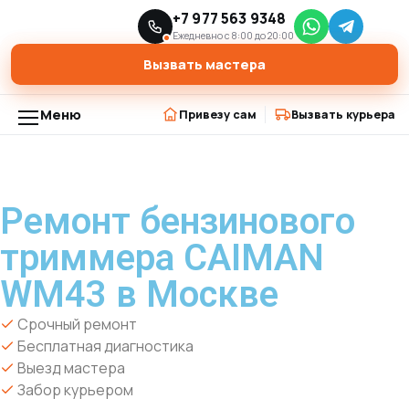
Главная
Модели триммеров
+7 977 563 9348
›
›
Ремонт бензинового триммера CAIMAN WM43 в Москве
Ежедневно с 8:00 до 20:00
Вызвать мастера
Меню
Привезу сам
Вызвать курьера
Ремонт бензинового
триммера CAIMAN
WM43 в Москве
Срочный ремонт
Бесплатная диагностика
Выезд мастера
Забор курьером