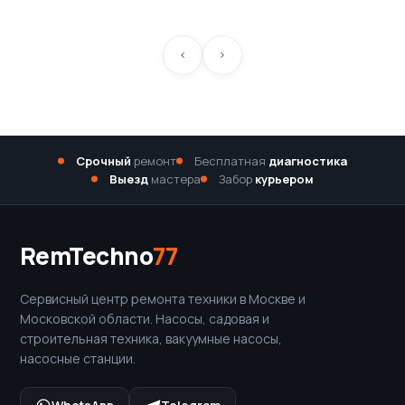
Срочный
ремонт
Бесплатная
диагностика
Выезд
мастера
Забор
курьером
RemTechno
77
Сервисный центр ремонта техники в Москве и
Московской области. Насосы, садовая и
строительная техника, вакуумные насосы,
насосные станции.