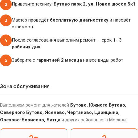
2
Привезите технику:
Бутово парк 2, ул. Новое шоссе 5к1
3
Мастер проведёт
бесплатную диагностику
и назовёт
стоимость
4
После согласования выполним ремонт — срок
1–3
рабочих дня
5
Заберите с
гарантией 2 месяца
на все виды работ
Зона обслуживания
Выполняем ремонт для жителей
Бутово, Южного Бутово,
Северного Бутово, Ясенево, Чертаново, Царицыно,
Орехово-Борисово, Битца
и других районов юга Москвы.
2+
2