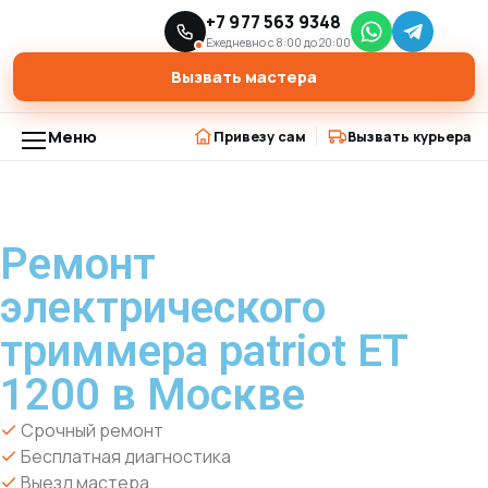
Главная
Модели триммеров
+7 977 563 9348
›
›
Ремонт электрического триммера patriot ET 1200 в Москве
Ежедневно с 8:00 до 20:00
Вызвать мастера
Меню
Привезу сам
Вызвать курьера
Ремонт
электрического
триммера patriot ET
1200 в Москве
Срочный ремонт
Бесплатная диагностика
Выезд мастера