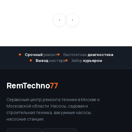
Срочный
ремонт
Бесплатная
диагностика
Выезд
мастера
Забор
курьером
RemTechno
77
Сервисный центр ремонта техники в Москве и
Московской области. Насосы, садовая и
строительная техника, вакуумные насосы,
насосные станции.