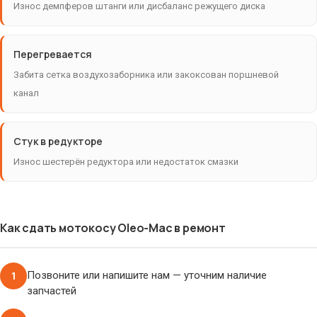
Износ демпферов штанги или дисбаланс режущего диска
Перегревается
Забита сетка воздухозаборника или закоксован поршневой
канал
Стук в редукторе
Износ шестерён редуктора или недостаток смазки
Как сдать мотокосу Oleo-Mac в ремонт
1
Позвоните или напишите нам — уточним наличие
запчастей