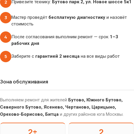
2
Привезите технику:
Бутово парк 2, ул. Новое шоссе 5к1
3
Мастер проведёт
бесплатную диагностику
и назовёт
стоимость
4
После согласования выполним ремонт — срок
1–3
рабочих дня
5
Заберите с
гарантией 2 месяца
на все виды работ
Зона обслуживания
Выполняем ремонт для жителей
Бутово, Южного Бутово,
Северного Бутово, Ясенево, Чертаново, Царицыно,
Орехово-Борисово, Битца
и других районов юга Москвы.
2+
2