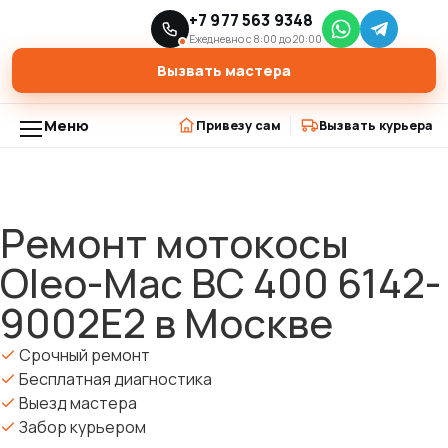
Главная
Модели триммеров
+7 977 563 9348
›
›
Ремонт мотокосы Oleo-Mac BC 400 6142-9002E2 в Москве
Ежедневно с 8:00 до 20:00
Вызвать мастера
Меню
Привезу сам
Вызвать курьера
Ремонт мотокосы
Oleo-Mac BC 400 6142-
9002E2 в Москве
Срочный ремонт
Бесплатная диагностика
Выезд мастера
Забор курьером