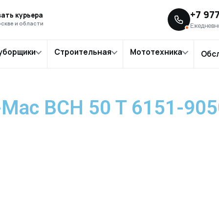
eo-Mac BCH 50 T 6151-9050E1 в Москве
+7 97
ать курьера
скве и области
Ежедневно
уборщики
Строительная
Мототехника
Обс
Mac BCH 50 T 6151-905