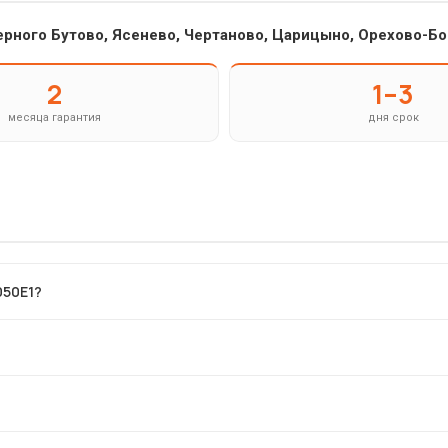
ерного Бутово, Ясенево, Чертаново, Царицыно, Орехово-Бо
2
1–3
месяца гарантия
дня срок
050E1?