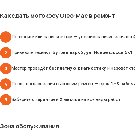
Как сдать мотокосу Oleo-Mac в ремонт
1
Позвоните или напишите нам — уточним наличие запчасте
2
Привезите технику:
Бутово парк 2, ул. Новое шоссе 5к1
3
Мастер проведёт
бесплатную диагностику
и назовёт ст
4
После согласования выполним ремонт — срок
1–3 рабоч
5
Заберите с
гарантией 2 месяца
на все виды работ
Зона обслуживания