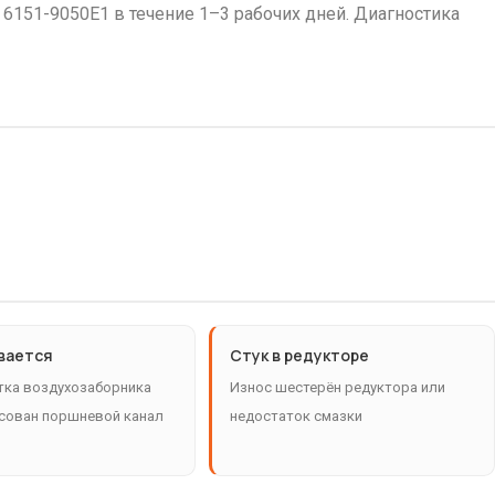
6151-9050E1 в течение 1–3 рабочих дней. Диагностика
вается
Стук в редукторе
тка воздухозаборника
Износ шестерён редуктора или
сован поршневой канал
недостаток смазки