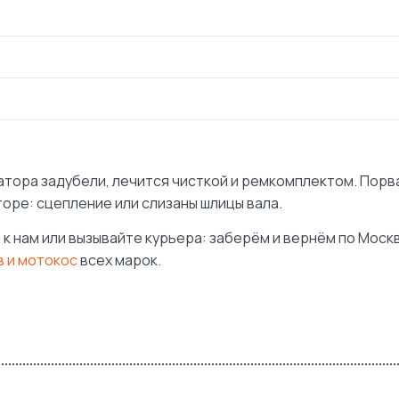
тора задубели, лечится чисткой и ремкомплектом. Порва
оре: сцепление или слизаны шлицы вала.
 к нам или вызывайте курьера: заберём и вернём по Моск
 и мотокос
всех марок.