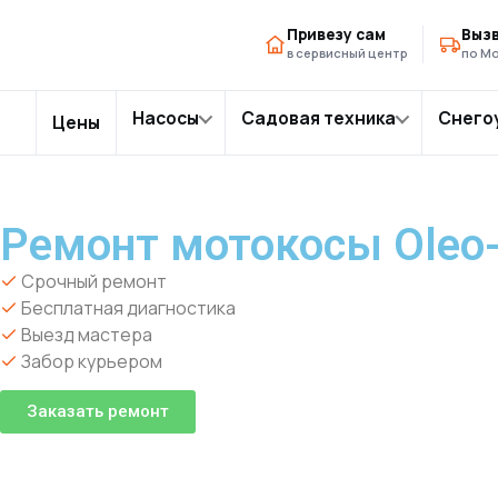
Главная
Модели триммеров
Ремонт мотокосы Ol
›
›
Привезу сам
Вызв
в сервисный центр
по Мо
Насосы
Садовая техника
Снего
Цены
Ремонт мотокосы Oleo-
Срочный ремонт
Бесплатная диагностика
Выезд мастера
Забор курьером
Заказать ремонт