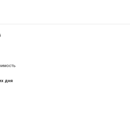
й
оимость
их дня