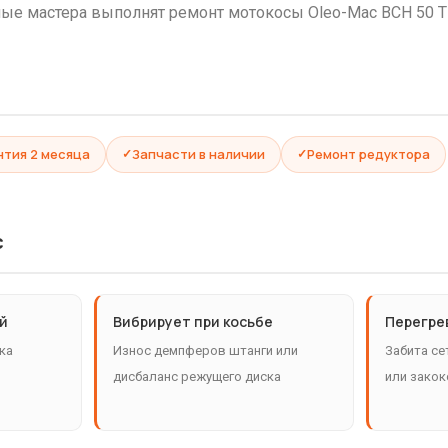
ые мастера выполнят ремонт мотокосы Oleo-Mac BCH 50 T 
нтия 2 месяца
Запчасти в наличии
Ремонт редуктора
c
ой
Вибрирует при косьбе
Перегре
ка
Износ демпферов штанги или
Забита се
дисбаланс режущего диска
или закок