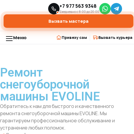
Главная
Ремонт снегоуборщиков
+7 977 563 9348
›
›
Ремонт снегоуборочной машины EVOLINE
Ежедневно с 8:00 до 20:00
Вызвать мастера
Меню
Привезу сам
Вызвать курьера
Ремонт
снегоуборочной
машины EVOLINE
Обратитесь к нам для быстрого и качественного
ремонта снегоуборочной машины EVOLINE. Мы
гарантируем профессиональное обслуживание и
устранение любых поломок.