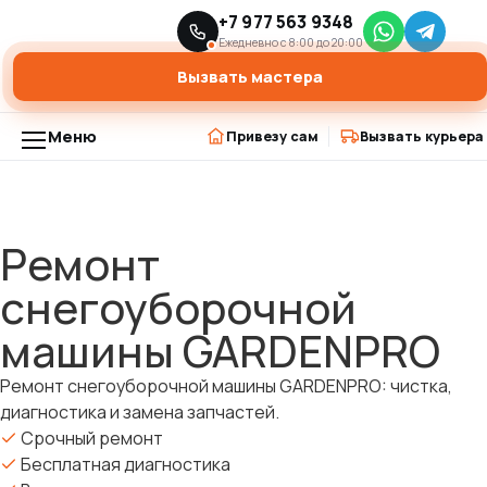
Главная
Ремонт снегоуборщиков
+7 977 563 9348
›
›
Ремонт снегоуборочной машины GARDENPRO
Ежедневно с 8:00 до 20:00
Вызвать мастера
Меню
Привезу сам
Вызвать курьера
Ремонт
снегоуборочной
машины GARDENPRO
Ремонт снегоуборочной машины GARDENPRO: чистка,
диагностика и замена запчастей.
Срочный ремонт
Бесплатная диагностика