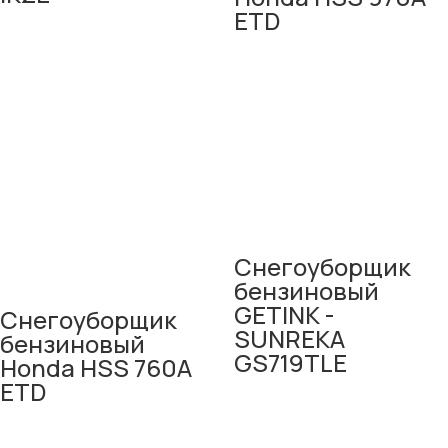
ETD
Снегоуборщик
бензиновый
GETINK -
Снегоуборщик
SUNREKA
бензиновый
GS719TLE
Honda HSS 760A
ETD