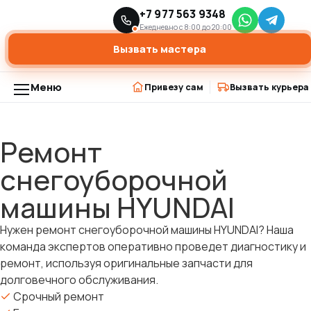
Главная
Ремонт снегоуборщиков
+7 977 563 9348
›
›
Ремонт снегоуборочной машины HYUNDAI
Ежедневно с 8:00 до 20:00
Вызвать мастера
Меню
Привезу сам
Вызвать курьера
Ремонт
Перейти
к
снегоуборочной
содержимому
машины HYUNDAI
Нужен ремонт снегоуборочной машины HYUNDAI? Наша
команда экспертов оперативно проведет диагностику и
ремонт, используя оригинальные запчасти для
долговечного обслуживания.
Срочный ремонт