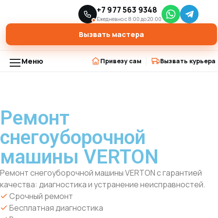
Главная
Ремонт снегоуборщиков
+7 977 563 9348
›
›
Ремонт снегоуборочной машины VERTON
Ежедневно с 8:00 до 20:00
Вызвать мастера
Меню
Привезу сам
Вызвать курьера
Ремонт
снегоуборочной
машины VERTON
Ремонт снегоуборочной машины VERTON с гарантией
качества: диагностика и устранение неисправностей.
Срочный ремонт
Бесплатная диагностика