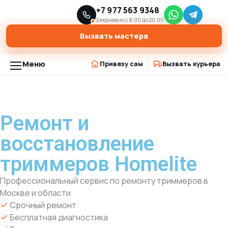
Главная
Ремонт триммеров
+7 977 563 9348
›
›
Ремонт и восстановление триммеров Homelite
Ежедневно с 8:00 до 20:00
Вызвать мастера
Меню
Привезу сам
Вызвать курьера
Ремонт и
восстановление
триммеров Homelite
Профессиональный сервис по ремонту триммеров в
Москве и области
Срочный ремонт
Бесплатная диагностика