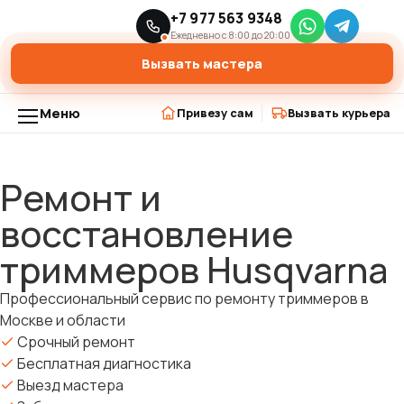
Главная
Ремонт триммеров
+7 977 563 9348
›
›
Ремонт и восстановление триммеров Husqvarna
Ежедневно с 8:00 до 20:00
Вызвать мастера
Меню
Привезу сам
Вызвать курьера
Ремонт и
Перейти
к
восстановление
содержимому
триммеров Husqvarna
Профессиональный сервис по ремонту триммеров в
Москве и области
Срочный ремонт
Бесплатная диагностика
Выезд мастера