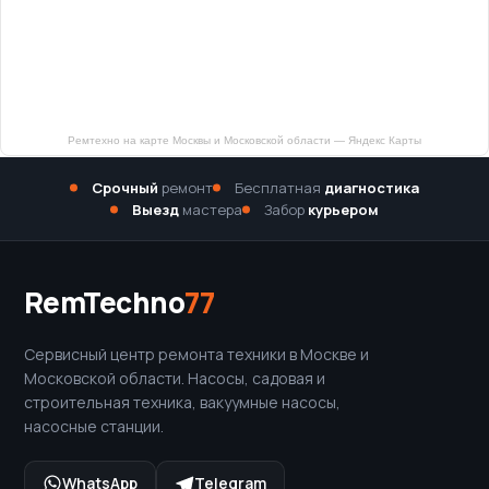
Ремтехно на карте Москвы и Московской области — Яндекс Карты
Срочный
ремонт
Бесплатная
диагностика
Выезд
мастера
Забор
курьером
RemTechno
77
Сервисный центр ремонта техники в Москве и
Московской области. Насосы, садовая и
строительная техника, вакуумные насосы,
насосные станции.
WhatsApp
Telegram