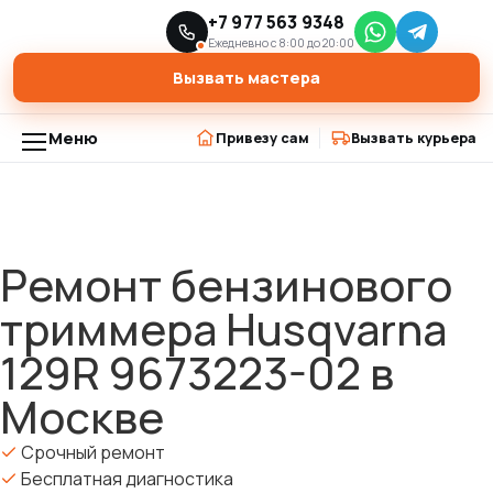
Главная
Модели триммеров
+7 977 563 9348
›
›
Ремонт бензинового триммера Husqvarna 129R 9673223-02 в
Ежедневно с 8:00 до 20:00
Москве
Вызвать мастера
Меню
Привезу сам
Вызвать курьера
Ремонт бензинового
триммера Husqvarna
129R 9673223-02 в
Москве
Срочный ремонт
Бесплатная диагностика