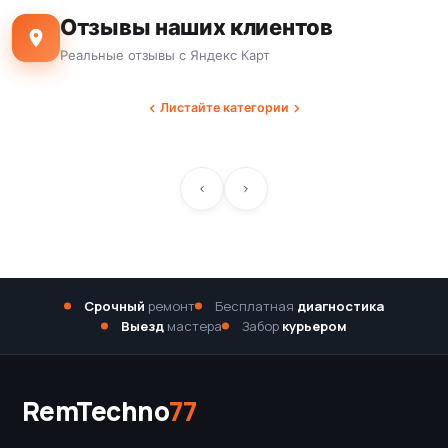
Отзывы наших клиентов
Реальные отзывы с Яндекс Карт
Листайте категории
Срочный
ремонт
Бесплатная
диагностика
Выезд
мастера
Забор
курьером
RemTechno
77