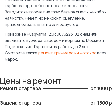
карбюратор, особенно после межсезонья.
Заводится и глохнет на газу: бедная смесь, жиклёры
на чистку. Ревёт, но не косит: сцепление,
приводной вал в штанге или редуктор.
Привозите Husqvarna 129R 9673223-02 к нам или
вызывайте курьера: заберём и вернём по Москве и
Подмосковью. Гарантия на работы до 2 лет.
Смотрите также
ремонт триммеров и мотокос
всех
марок.
Цены на ремонт
Ремонт стартера
от 1000 р
Замена стартера
от 1500 р