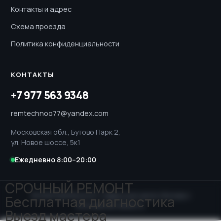
Контакты и адрес
Схема проезда
Политика конфиденциальности
КОНТАКТЫ
+7 977 563 9348
remtechnoo77@yandex.com
Московская обл., Бутово Парк 2,
ул. Новое шоссе, 5к1
Ежедневно 8:00–20:00
СРОЧНЫЙ РЕМОНТ
© 2026 RemTechno77. Сервисный центр. Москва и
Бесплатная диагностика
Московская область.
Выезд мастера