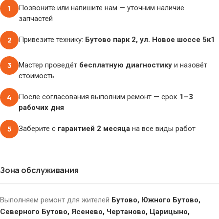
1
Позвоните или напишите нам — уточним наличие
запчастей
2
Привезите технику:
Бутово парк 2, ул. Новое шоссе 5к1
3
Мастер проведёт
бесплатную диагностику
и назовёт
стоимость
4
После согласования выполним ремонт — срок
1–3
рабочих дня
5
Заберите с
гарантией 2 месяца
на все виды работ
Зона обслуживания
Выполняем ремонт для жителей
Бутово, Южного Бутово,
Северного Бутово, Ясенево, Чертаново, Царицыно,