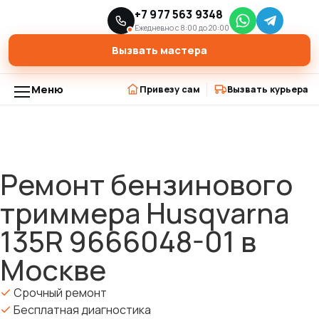
Главная
Модели триммеров
+7 977 563 9348
›
›
Ремонт бензинового триммера Husqvarna 135R 9666048-01 в
Ежедневно с 8:00 до 20:00
Москве
Вызвать мастера
Меню
Привезу сам
Вызвать курьера
Ремонт бензинового
триммера Husqvarna
135R 9666048-01 в
Москве
Срочный ремонт
Бесплатная диагностика