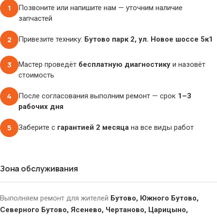
1
Позвоните или напишите нам — уточним наличие
запчастей
2
Привезите технику:
Бутово парк 2, ул. Новое шоссе 5к1
3
Мастер проведёт
бесплатную диагностику
и назовёт
стоимость
4
После согласования выполним ремонт — срок
1–3
рабочих дня
5
Заберите с
гарантией 2 месяца
на все виды работ
Зона обслуживания
Выполняем ремонт для жителей
Бутово, Южного Бутово,
Северного Бутово, Ясенево, Чертаново, Царицыно,