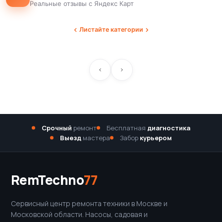
Реальные отзывы с Яндекс Карт
Листайте категории
Срочный
ремонт
Бесплатная
диагностика
Выезд
мастера
Забор
курьером
RemTechno
77
Сервисный центр ремонта техники в Москве и
Московской области. Насосы, садовая и