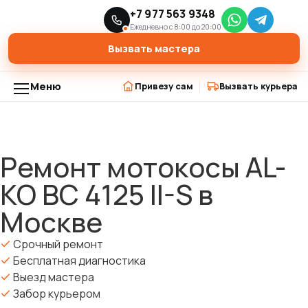
Главная
Модели триммеров
+7 977 563 9348
›
›
Ремонт мотокосы AL-KO BC 4125 II-S в Москве
Ежедневно с 8:00 до 20:00
Вызвать мастера
Меню
Привезу сам
Вызвать курьера
Ремонт мотокосы AL-
KO BC 4125 II-S в
Москве
Срочный ремонт
Бесплатная диагностика
Выезд мастера
Забор курьером