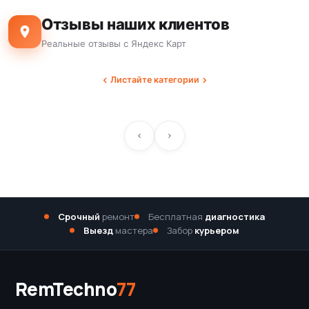
Отзывы наших клиентов
Реальные отзывы с Яндекс Карт
Листайте категории
Срочный
ремонт
Бесплатная
диагностика
Выезд
мастера
Забор
курьером
RemTechno
77