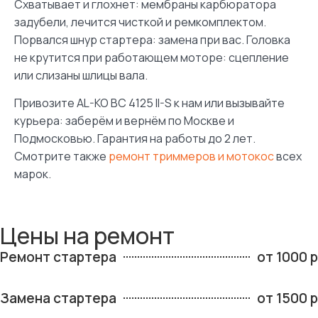
Схватывает и глохнет: мембраны карбюратора
задубели, лечится чисткой и ремкомплектом.
Порвался шнур стартера: замена при вас. Головка
не крутится при работающем моторе: сцепление
или слизаны шлицы вала.
Привозите AL-KO BC 4125 II-S к нам или вызывайте
курьера: заберём и вернём по Москве и
Подмосковью. Гарантия на работы до 2 лет.
Смотрите также
ремонт триммеров и мотокос
всех
марок.
Цены на ремонт
Ремонт стартера
от 1000 р
Замена стартера
от 1500 р