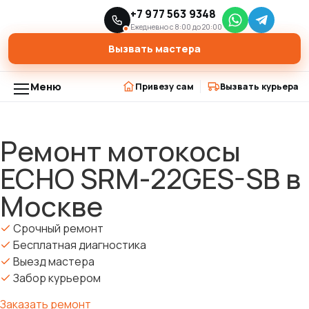
Главная
Модели триммеров
+7 977 563 9348
›
›
Ремонт мотокосы ECHO SRM-22GES-SB в Москве
Ежедневно с 8:00 до 20:00
Вызвать мастера
Меню
Привезу сам
Вызвать курьера
Ремонт мотокосы
Перейти
к
ECHO SRM-22GES-SB в
содержимому
Москве
Срочный ремонт
Бесплатная диагностика
Выезд мастера
Забор курьером
Заказать ремонт