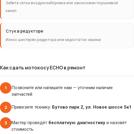
Забита сетка воздухозаборника или закоксован поршневой
канал
Стук в редукторе
Износ шестерён редуктора или недостаток смазки
Как сдать мотокосу ECHO в ремонт
1
Позвоните или напишите нам — уточним наличие
запчастей
2
Привезите технику:
Бутово парк 2, ул. Новое шоссе 5к1
3
Мастер проведёт
бесплатную диагностику
и назовёт
стоимость