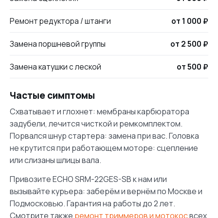
Ремонт редуктора / штанги
от 1 000 ₽
Замена поршневой группы
от 2 500 ₽
Замена катушки с леской
от 500 ₽
Частые симптомы
Схватывает и глохнет: мембраны карбюратора
задубели, лечится чисткой и ремкомплектом.
Порвался шнур стартера: замена при вас. Головка
не крутится при работающем моторе: сцепление
или слизаны шлицы вала.
Привозите ECHO SRM-22GES-SB к нам или
вызывайте курьера: заберём и вернём по Москве и
Подмосковью. Гарантия на работы до 2 лет.
Смотрите также
ремонт триммеров и мотокос
всех