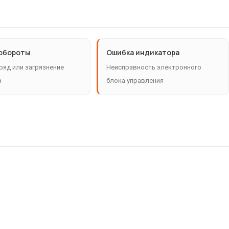
обороты
Ошибка индикатора
ряд или загрязнение
Неисправность электронного
в
блока управления