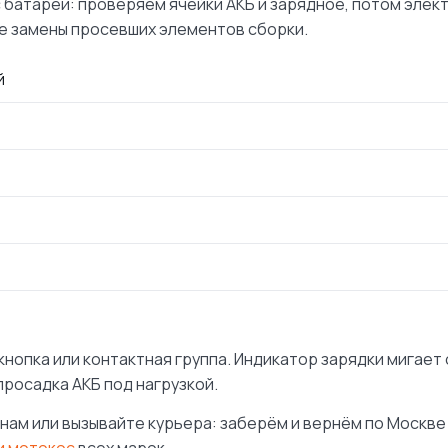
батареи: проверяем ячейки АКБ и зарядное, потом элект
 замены просевших элементов сборки.
й
нопка или контактная группа. Индикатор зарядки мигает 
просадка АКБ под нагрузкой.
м или вызывайте курьера: заберём и вернём по Москве 