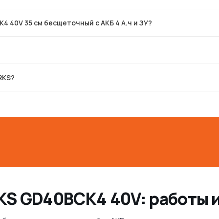
 40V 35 см бесщеточный с АКБ 4 А.ч и ЗУ?
RKS?
S GD40BCK4 40V: работы 