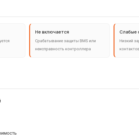
Не включается
Слабые 
уется
Срабатывание защиты BMS или
Низкий за
неисправность контроллера
контакто
й
оимость