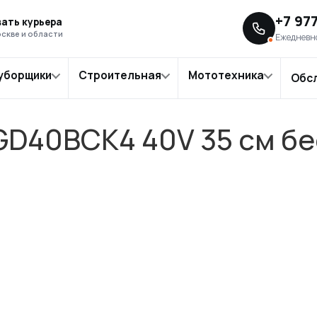
GD40BCK4 40V 35 см бесщеточный с АКБ 4 А.ч и ЗУ Москва
+7 97
ать курьера
скве и области
Ежедневно
уборщики
Строительная
Мототехника
Обс
40BCK4 40V 35 см бес