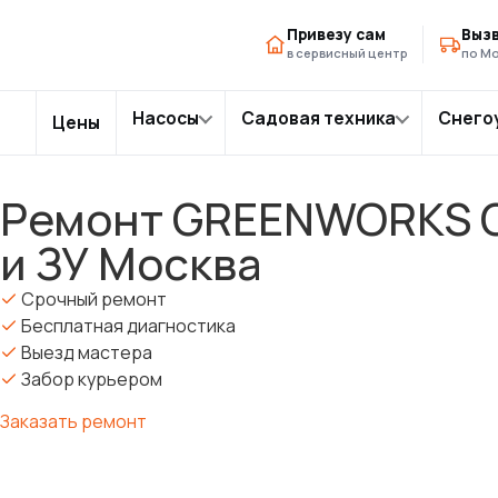
Главная
Модели триммеров
Ремонт GREENWORKS 
›
›
Привезу сам
Вызв
в сервисный центр
по Мо
Насосы
Садовая техника
Снего
Цены
Ремонт GREENWORKS GD
Перейти
к
и ЗУ Москва
содержимому
Срочный ремонт
Бесплатная диагностика
Выезд мастера
Забор курьером
Заказать ремонт