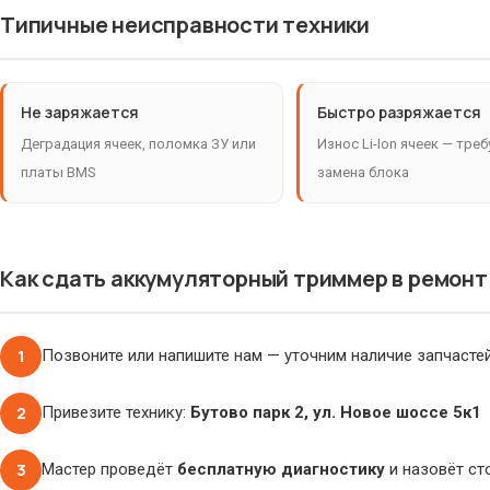
Типичные неисправности техники
Не заряжается
Быстро разряжается
Деградация ячеек, поломка ЗУ или
Износ Li-Ion ячеек — треб
платы BMS
замена блока
Как сдать аккумуляторный триммер в ремонт
1
Позвоните или напишите нам — уточним наличие запчасте
2
Привезите технику:
Бутово парк 2, ул. Новое шоссе 5к1
3
Мастер проведёт
бесплатную диагностику
и назовёт ст