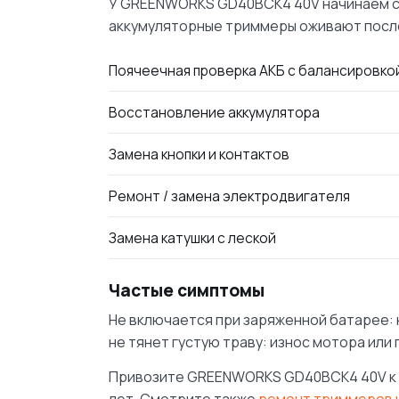
У GREENWORKS GD40BCK4 40V начинаем с 
аккумуляторные триммеры оживают после
Поячеечная проверка АКБ с балансировко
Восстановление аккумулятора
Замена кнопки и контактов
Ремонт / замена электродвигателя
Замена катушки с леской
Частые симптомы
Не включается при заряженной батарее: к
не тянет густую траву: износ мотора или 
Привозите GREENWORKS GD40BCK4 40V к на