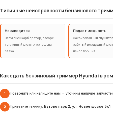
Типичные неисправности бензинового тримм
Не заводится
Падает мощность
Загрязнён карбюратор, засорён
Закоксованный глушител
топливный фильтр, изношена
забитый воздушный фил
свеча
износ поршня
Как сдать бензиновый триммер Hyundai в ре
1
Позвоните или напишите нам — уточним наличие запчасте
2
Привезите технику:
Бутово парк 2, ул. Новое шоссе 5к1