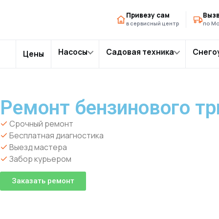
Главная
Модели триммеров
Ремонт бензинового
›
›
Привезу сам
Вызв
в сервисный центр
по Мо
Насосы
Садовая техника
Снего
Цены
Ремонт бензинового тр
Срочный ремонт
Бесплатная диагностика
Выезд мастера
Забор курьером
Заказать ремонт