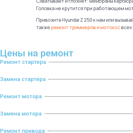
Схватывает и глохнет: мембраны карбюра
Головка не крутится при работающем мот
Привозите Hyundai Z 250 к нам или вызыв
также
ремонт триммеров и мотокос
всех 
Цены на ремонт
Ремонт стартера
Замена стартера
Ремонт мотора
Замена мотора
Ремонт привода