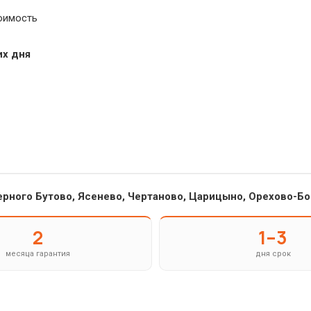
оимость
их дня
ерного Бутово, Ясенево, Чертаново, Царицыно, Орехово-Бо
2
1–3
месяца гарантия
дня срок