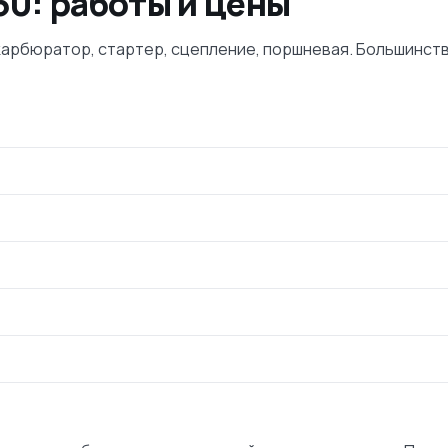
50: работы и цены
: карбюратор, стартер, сцепление, поршневая. Большин