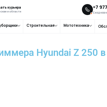
 триммера Hyundai Z 250 в Москве
+7 97
ать курьера
скве и области
Ежедневно
уборщики
Строительная
Мототехника
Обс
иммера Hyundai Z 250 