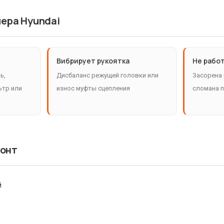
ера Hyundai
Вибрирует рукоятка
Не рабо
ь,
Дисбаланс режущей головки или
Засорена 
ьтр или
износ муфты сцепления
сломана 
монт
й