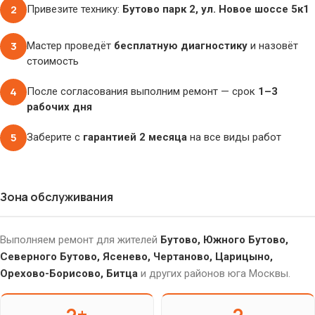
2
Привезите технику:
Бутово парк 2, ул. Новое шоссе 5к1
3
Мастер проведёт
бесплатную диагностику
и назовёт
стоимость
4
После согласования выполним ремонт — срок
1–3
рабочих дня
5
Заберите с
гарантией 2 месяца
на все виды работ
Зона обслуживания
Выполняем ремонт для жителей
Бутово, Южного Бутово,
Северного Бутово, Ясенево, Чертаново, Царицыно,
Орехово-Борисово, Битца
и других районов юга Москвы.
2+
2