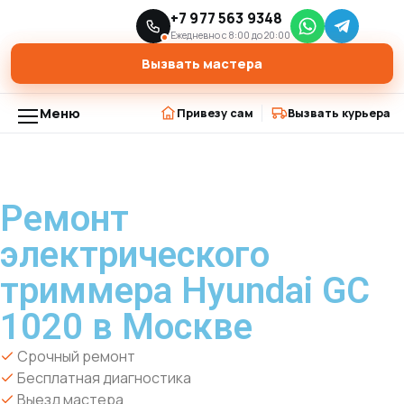
Главная
Модели триммеров
+7 977 563 9348
›
›
Ремонт электрического триммера Hyundai GC 1020 в Москве
Ежедневно с 8:00 до 20:00
Вызвать мастера
Меню
Привезу сам
Вызвать курьера
Ремонт
электрического
триммера Hyundai GC
1020 в Москве
Срочный ремонт
Бесплатная диагностика
Выезд мастера