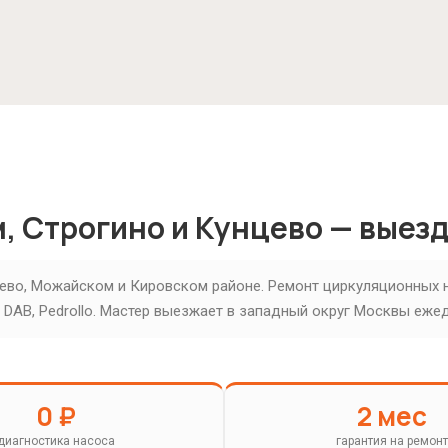
, Строгино и Кунцево — выезд
1 / 5
овать?
нцево, Можайском и Кировском районе. Ремонт циркуляционных 
, DAB, Pedrollo. Мастер выезжает в западный округ Москвы еже
0 ₽
2 мес
диагностика насоса
гарантия на ремонт