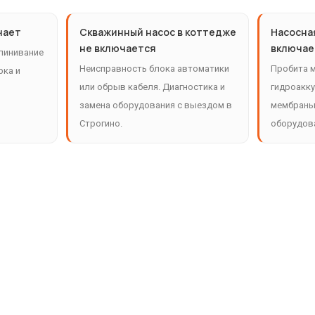
ачает
Скважинный насос в коттедже
Насосна
не включается
включае
линивание
Неисправность блока автоматики
Пробита 
рка и
или обрыв кабеля. Диагностика и
гидроакку
замена оборудования с выездом в
мембраны 
Строгино.
оборудова