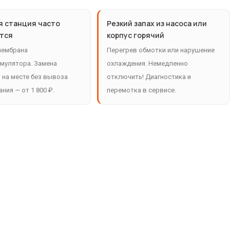
я станция часто
Резкий запах из насоса или
тся
корпус горячий
мембрана
Перегрев обмотки или нарушение
мулятора. Замена
охлаждения. Немедленно
на месте без вывоза
отключить! Диагностика и
ния — от 1 800 ₽.
перемотка в сервисе.