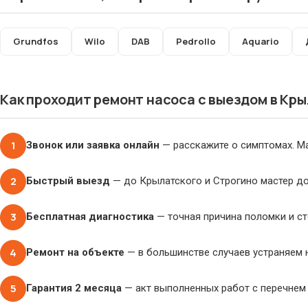
Grundfos
Wilo
DAB
Pedrollo
Aquario
Как проходит ремонт насоса с выездом в Кр
1
Звонок или заявка онлайн
— расскажите о симптомах. Ма
2
Быстрый выезд
— до Крылатского и Строгино мастер до
3
Бесплатная диагностика
— точная причина поломки и ст
4
Ремонт на объекте
— в большинстве случаев устраняем н
5
Гарантия 2 месяца
— акт выполненных работ с перечнем 