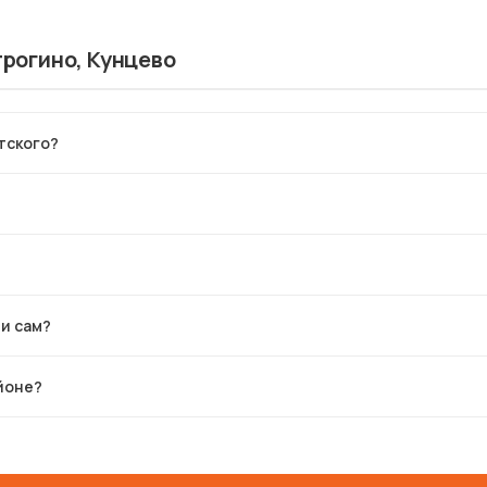
трогино, Кунцево
тского?
ти сам?
йоне?