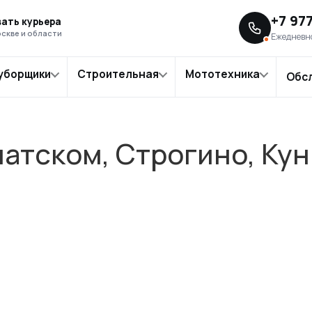
ов в Крылатском, Строгино, Кунцево — выезд мастера
+7 97
ать курьера
скве и области
Ежедневно
уборщики
Строительная
Мототехника
Обс
латском, Строгино, Ку