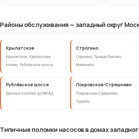
Дренажный / фекальный насос
Циркуляционный насос (отопление)
Районы обслуживания — западный округ Мос
Крылатское
Строгино
Крылатское, Крылатские
Строгино, Троице-Лыково,
холмы, Рублёвское шоссе
Мякинино
Рублёвское шоссе
Покровское-Стрешнево
Дачные посёлки до МКАД
Покровское-Стрешнево,
Тушино
Типичные поломки насосов в домах западног