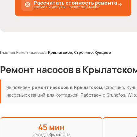
Рассчитать стоимость ремонта
займёт 2 минуты — ответ за 5 минут
Главная
›
Ремонт насосов
›
Крылатское, Строгино, Кунцево
Ремонт насосов в Крылатском
Какой тип насоса нужно отремонтир
Выполняем
ремонт насосов в Крылатском
, Строгино, Ку
Выберите подходящий вариант
насосных станций для коттеджей. Работаем с Grundfos, Wilo
Скважинный / погружной насос
Поверхностный насос / насосная станция
45 мин
выезд в Крылатское