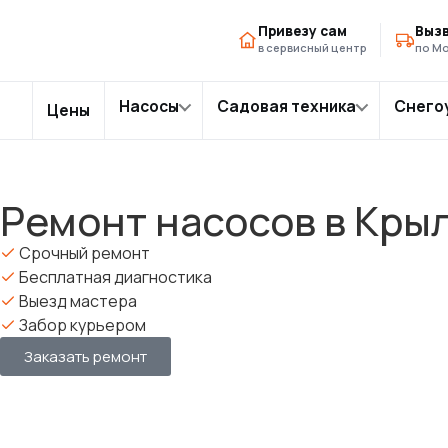
Главная
Ремонт насосов в Москве
Ремонт насос
›
›
Привезу сам
Вызв
в сервисный центр
по Мо
Насосы
Садовая техника
Снего
Цены
Ремонт насосов в Кры
Срочный ремонт
Бесплатная диагностика
Выезд мастера
Забор курьером
Заказать ремонт