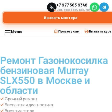
Главная
Модели бензиновых газонокосилок
+7 977 563 9348
›
›
Газонокосилка бензиновая Murray SLX550
Ежедневно с 8:00 до 20:00
Вызвать мастера
Меню
Привезу сам
Вызвать курь
Ремонт Газонокосилка
бензиновая Murray
SLX550 в Москве и
области
Срочный ремонт
Бесплатная диагностика
Выезд мастера